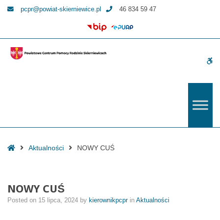
–
pcpr@powiat-skierniewice.pl
46 834 59 47
NOWY
CUŚ
W
bu
Home
Aktualności
NOWY CUŚ
NOWY CUŚ
Posted on
15 lipca, 2024
by
kierownikpcpr
in
Aktualności